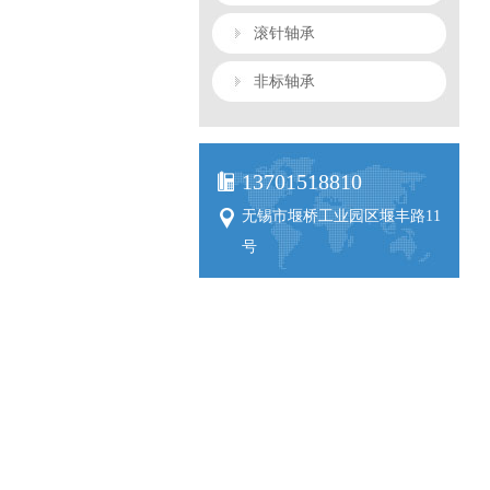
滚针轴承
非标轴承
13701518810
无锡市堰桥工业园区堰丰路11
号