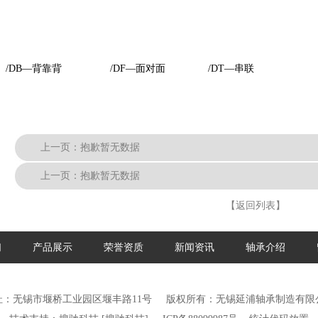
/DB—背靠背 /DF—面对面 /DT—串联
上一页：
抱歉暂无数据
上一页：
抱歉暂无数据
【返回列表】
们
产品展示
荣誉资质
新闻资讯
轴承介绍
址：无锡市堰桥工业园区堰丰路11号
版权所有：无锡延浦轴承制造有限