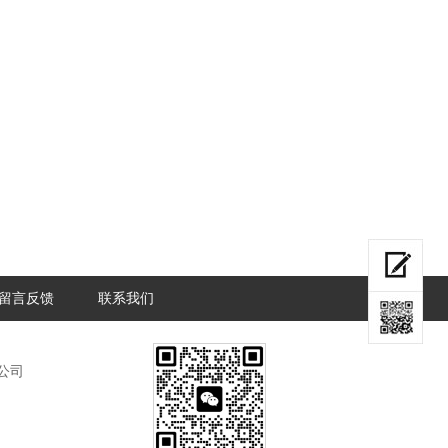
留言反馈
联系我们
公司