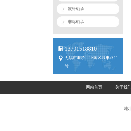
滚针轴承
非标轴承
13701518810
无锡市堰桥工业园区堰丰路11
号
网站首页
关于我
地